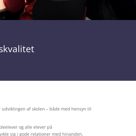
skvalitet
 udviklingen af skolen – både med hensyn til
oleelever og alle elever på
vikle sig i gode relationer med hinanden.