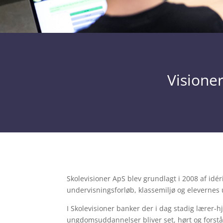
Visioner
Skolevisioner ApS blev grundlagt i 2008 af id
undervisningsforløb, klassemiljø og elevernes
I Skolevisioner banker der i dag stadig lærer-h
ungdomsuddannelser bliver set, hørt og forståe