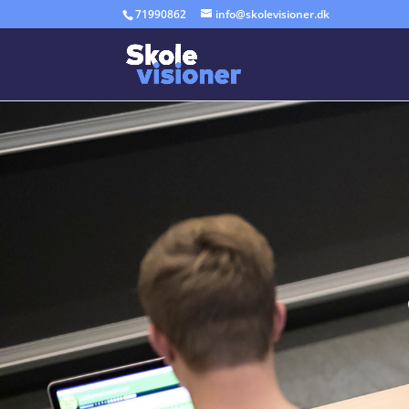
71990862
info@skolevisioner.dk