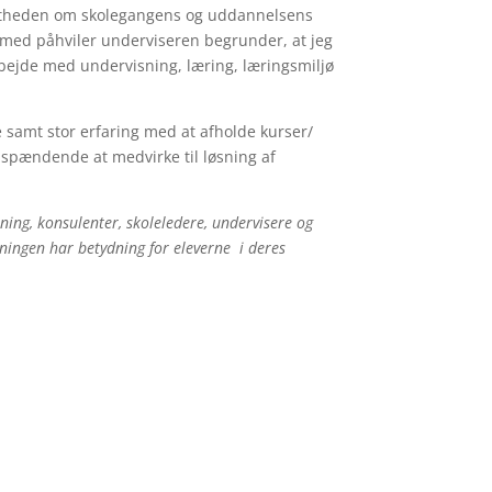
vidstheden om skolegangens og uddannelsens
rmed påhviler underviseren begrunder, at jeg
rbejde med undervisning, læring, læringsmiljø
 samt stor erfaring med at afholde kurser/
spændende at medvirke til løsning af
tning, konsulenter, skoleledere, undervisere og
sningen har betydning for eleverne i deres