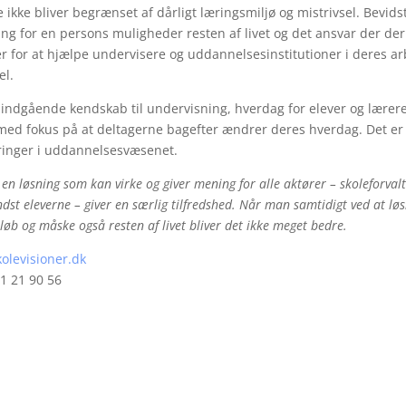
e ikke bliver begrænset af dårligt læringsmiljø og mistrivsel. Be
ng for en persons muligheder resten af livet og det ansvar der de
r for at hjælpe undervisere og uddannelsesinstitutioner i deres a
el.
 indgående kendskab til undervisning, hverdag for elever og lærere
ed fokus på at deltagerne bagefter ændrer deres hverdag. Det er 
ringer i uddannelsesvæsenet.
 en løsning som kan virke og giver mening for alle aktører – skoleforval
ndst eleverne – giver en særlig tilfredshed. Når man samtidigt ved at lø
løb og måske også resten af livet bliver det ikke meget bedre.
olevisioner.dk
1 21 90 56