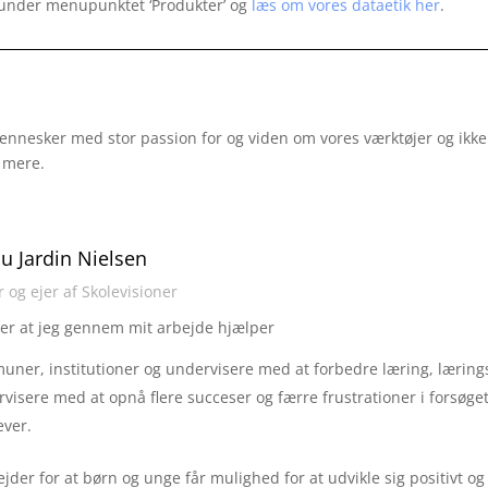
under menupunktet ‘Produkter’ og
læs om vores dataetik her
.
mennesker med stor passion for og viden om vores værktøjer og ikk
 mere.
du Jardin Nielsen
r og ejer af Skolevisioner
er at jeg gennem mit arbejde hjælper
ner, institutioner og undervisere med at forbedre læring, læringsmi
visere med at opnå flere succeser og færre frustrationer i forsøge
ever.
ejder for at børn og unge får mulighed for at udvikle sig positivt 