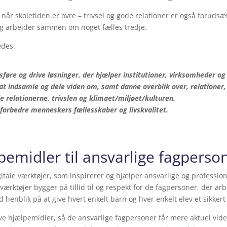
e når skoletiden er ovre – trivsel og gode relationer er også forud
g arbejder sammen om noget fælles tredje.
edes:
sføre og drive løsninger, der hjælper institutioner, virksomheder o
at indsamle og dele viden om, samt danne overblik over, relationer,
 relationerne, trivslen og klimaet/miljøet/kulturen.
 forbedre menneskers fællesskaber og livskvalitet.
lpemidler til ansvarlige fagperso
igitale værktøjer, som inspirerer og hjælper ansvarlige og professi
e værktøjer bygger på tillid til og respekt for de fagpersoner, der a
nblik på at give hvert enkelt barn og hver enkelt elev et sikkert
ive hjælpemidler, så de ansvarlige fagpersoner får mere aktuel viden