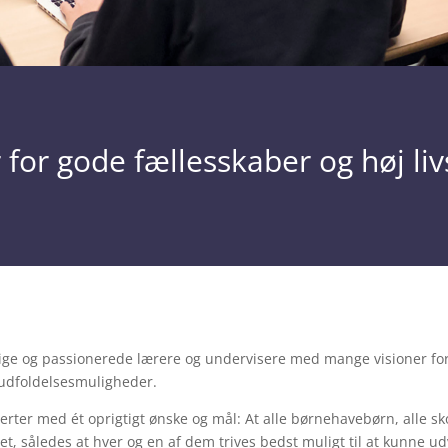
 for gode fællesskaber og høj liv
érige og passionerede lærere og undervisere med mange visioner for
 udfoldelsesmuligheder.
jerter med ét oprigtigt ønske og mål: At alle børnehavebørn, alle sk
t, således at hver og en af dem trives bedst muligt til at kunne ud