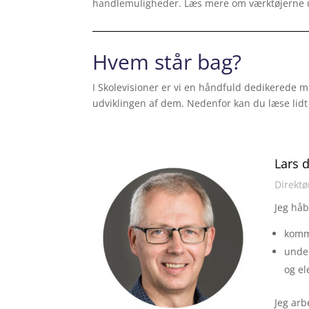
handlemuligheder. Læs mere om værktøjerne 
Hvem står bag?
I Skolevisioner er vi en håndfuld dedikerede 
udviklingen af dem. Nedenfor kan du læse lidt
Lars 
Direktø
Jeg håb
kommu
under
og el
Jeg arb