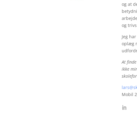
og at d
betydni
arbejde
og trivs
Jeg har
oplæg m
udford
At finde
ikke mi
skolefor
lars@sk
Mobil 2