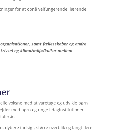
sætninger for at opnå velfungerende, lærende
g organisationer, samt fællesskaber og andre
 trivsel og klima/miljø/kultur mellem
ner
onelle voksne med at varetage og udvikle børn
rbejder med børn og unge i daginstitutioner,
 talerør.
, dybere indsigt, større overblik og langt flere