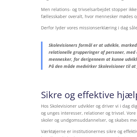
Men relations- og trivselsarbejdet stopper ikk
fællesskaber overalt, hvor mennesker mødes o
Derfor lyder vores missionserklæring i dag sål
Skolevisioners formål er at udvikle, marked
relationelle grupperinger af personer, med 
mennesker, for derigennem at kunne udvikle
På den måde medvirker Skolevisioner til at
Sikre og effektive hjæ
Hos Skolevisioner udvikler og driver vi i dag d
og unges interesser, relationer og trivsel. Vor
skoler og undgomsuddannelser, og skabes med he
Værktøjerne er institutionernes sikre og effekt