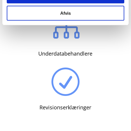
Afvis

Underdatabehandlere
R
Revisionserklæringer